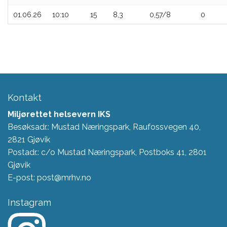
01.06.26
10:10
15
8,3
0,57/8
0
Kontakt
Miljørettet helsevern IKS
Besøksadr.: Mustad Næringspark, Raufossvegen 40,
2821 Gjøvik
Postadr.: c/o Mustad Næringspark, Postboks 41, 2801
Gjøvik
E-post: post@mrhv.no
Instagram