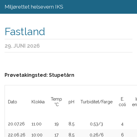
Miljørettet helsevern IKS
Aktuelt
Fastland
Regelverk
29. JUNI 2026
Skjema
Om oss
Fagområder
Prøvetakingsted: Stupetårn
Kontakt
Temp
E.
Dato
Klokka
pH
Turbiditet/Farge
°C
coli
en
20.07.26
11.00
19
8,5
0,53/3
4
22.06.26
10:00
17
8,5
0,26/6
6