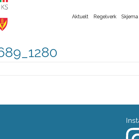
Aktuelt
Regelverk
Skjema
689_1280
Ins