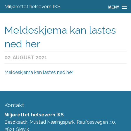
Miljørettet helsevern IKS
MENY
Aktuelt
Meldeskjema kan lastes
Regelverk
ned her
Skjema
02. AUGUST 2021
Om oss
Fagområder
Meldeskjema kan lastes ned her
Kontakt
Kontakt
Miljørettet helsevern IKS
Besøksadr.: Mustad Næringspark, Raufossvegen 40,
2821 Gjøvik