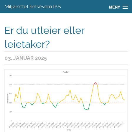
Miljørettet helsevern IKS
MENY
Aktuelt
Er du utleier eller
Regelverk
leietaker?
Skjema
03. JANUAR 2025
Om oss
Fagområder
Kontakt