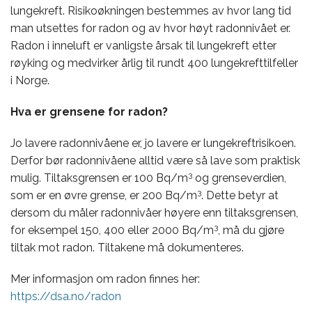
lungekreft. Risikoøkningen bestemmes av hvor lang tid
man utsettes for radon og av hvor høyt radonnivået er.
Radon i inneluft er vanligste årsak til lungekreft etter
røyking og medvirker årlig til rundt 400 lungekrefttilfeller
i Norge.
Hva er grensene for radon?
Jo lavere radonnivåene er, jo lavere er lungekreftrisikoen.
Derfor bør radonnivåene alltid være så lave som praktisk
3
mulig. Tiltaksgrensen er 100 Bq/m
og grenseverdien,
3
som er en øvre grense, er 200 Bq/m
. Dette betyr at
dersom du måler radonnivåer høyere enn tiltaksgrensen,
3
for eksempel 150, 400 eller 2000 Bq/m
, må du gjøre
tiltak mot radon. Tiltakene må dokumenteres.
Mer informasjon om radon finnes her:
https://dsa.no/radon