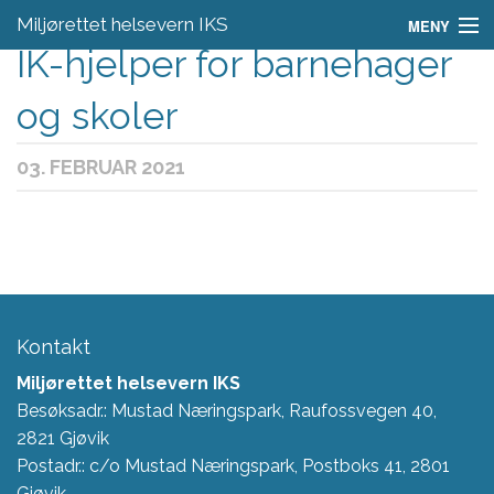
Miljørettet helsevern IKS
MENY
IK-hjelper for barnehager
Aktuelt
og skoler
Regelverk
03. FEBRUAR 2021
Skjema
Om oss
Fagområder
Kontakt
Kontakt
Miljørettet helsevern IKS
Besøksadr.: Mustad Næringspark, Raufossvegen 40,
2821 Gjøvik
Postadr.: c/o Mustad Næringspark, Postboks 41, 2801
Gjøvik