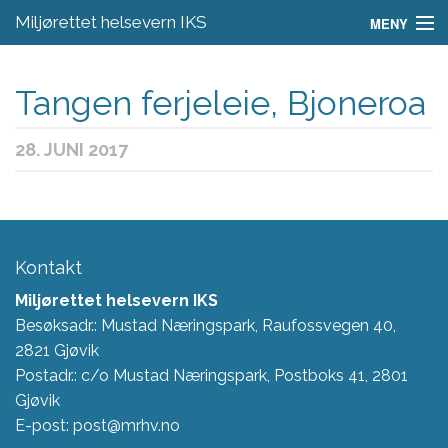
Miljørettet helsevern IKS
MENY
Aktuelt
Tangen ferjeleie, Bjoneroa
Regelverk
28. JUNI 2017
Skjema
Om oss
Fagområder
Kontakt
Kontakt
Miljørettet helsevern IKS
Besøksadr.: Mustad Næringspark, Raufossvegen 40,
2821 Gjøvik
Postadr.: c/o Mustad Næringspark, Postboks 41, 2801
Gjøvik
E-post: post@mrhv.no